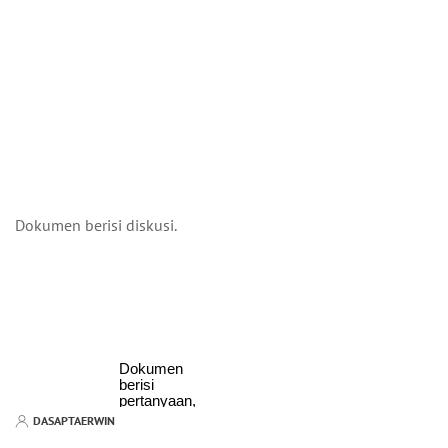
Dokumen berisi diskusi.
DASAPTAERWIN