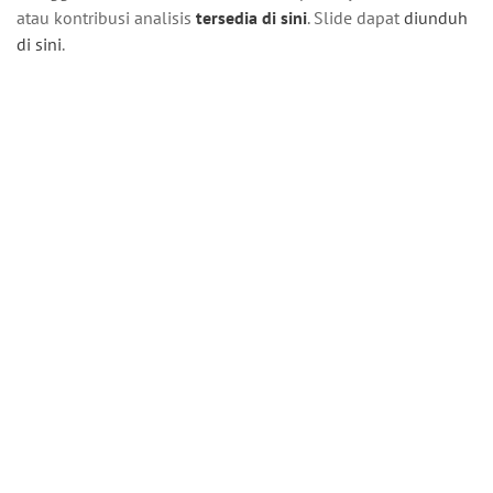
atau kontribusi analisis
tersedia di sini
. Slide dapat
diunduh
di sini
.