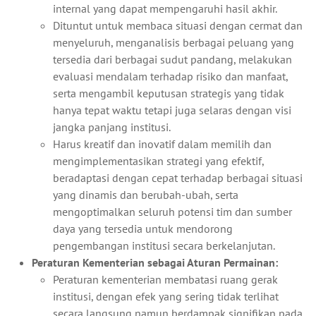
internal yang dapat mempengaruhi hasil akhir.
Dituntut untuk membaca situasi dengan cermat dan
menyeluruh, menganalisis berbagai peluang yang
tersedia dari berbagai sudut pandang, melakukan
evaluasi mendalam terhadap risiko dan manfaat,
serta mengambil keputusan strategis yang tidak
hanya tepat waktu tetapi juga selaras dengan visi
jangka panjang institusi.
Harus kreatif dan inovatif dalam memilih dan
mengimplementasikan strategi yang efektif,
beradaptasi dengan cepat terhadap berbagai situasi
yang dinamis dan berubah-ubah, serta
mengoptimalkan seluruh potensi tim dan sumber
daya yang tersedia untuk mendorong
pengembangan institusi secara berkelanjutan.
Peraturan Kementerian sebagai Aturan Permainan:
Peraturan kementerian membatasi ruang gerak
institusi, dengan efek yang sering tidak terlihat
secara langsung namun berdampak signifikan pada