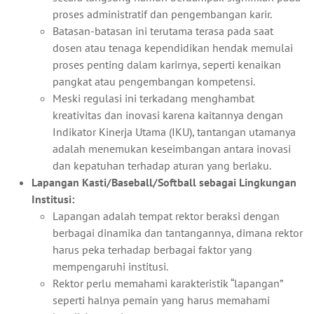
proses administratif dan pengembangan karir.
Batasan-batasan ini terutama terasa pada saat
dosen atau tenaga kependidikan hendak memulai
proses penting dalam karirnya, seperti kenaikan
pangkat atau pengembangan kompetensi.
Meski regulasi ini terkadang menghambat
kreativitas dan inovasi karena kaitannya dengan
Indikator Kinerja Utama (IKU), tantangan utamanya
adalah menemukan keseimbangan antara inovasi
dan kepatuhan terhadap aturan yang berlaku.
Lapangan Kasti/Baseball/Softball sebagai Lingkungan
Institusi:
Lapangan adalah tempat rektor beraksi dengan
berbagai dinamika dan tantangannya, dimana rektor
harus peka terhadap berbagai faktor yang
mempengaruhi institusi.
Rektor perlu memahami karakteristik “lapangan”
seperti halnya pemain yang harus memahami