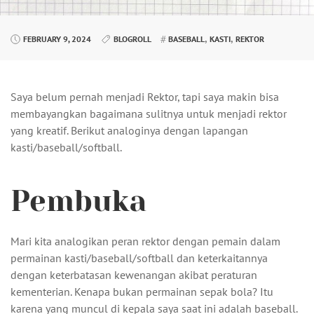
,
,
FEBRUARY 9, 2024
BLOGROLL
BASEBALL
KASTI
REKTOR
Saya belum pernah menjadi Rektor, tapi saya makin bisa
membayangkan bagaimana sulitnya untuk menjadi rektor
yang kreatif. Berikut analoginya dengan lapangan
kasti/baseball/softball.
Pembuka
Mari kita analogikan peran rektor dengan pemain dalam
permainan kasti/baseball/softball dan keterkaitannya
dengan keterbatasan kewenangan akibat peraturan
kementerian. Kenapa bukan permainan sepak bola? Itu
karena yang muncul di kepala saya saat ini adalah baseball.