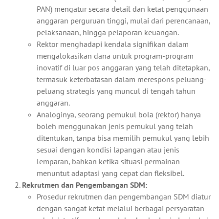
PAN) mengatur secara detail dan ketat penggunaan
anggaran perguruan tinggi, mulai dari perencanaan,
pelaksanaan, hingga pelaporan keuangan.
Rektor menghadapi kendala signifikan dalam
mengalokasikan dana untuk program-program
inovatif di luar pos anggaran yang telah ditetapkan,
termasuk keterbatasan dalam merespons peluang-
peluang strategis yang muncul di tengah tahun
anggaran.
Analoginya, seorang pemukul bola (rektor) hanya
boleh menggunakan jenis pemukul yang telah
ditentukan, tanpa bisa memilih pemukul yang lebih
sesuai dengan kondisi lapangan atau jenis
lemparan, bahkan ketika situasi permainan
menuntut adaptasi yang cepat dan fleksibel.
Rekrutmen dan Pengembangan SDM:
Prosedur rekrutmen dan pengembangan SDM diatur
dengan sangat ketat melalui berbagai persyaratan