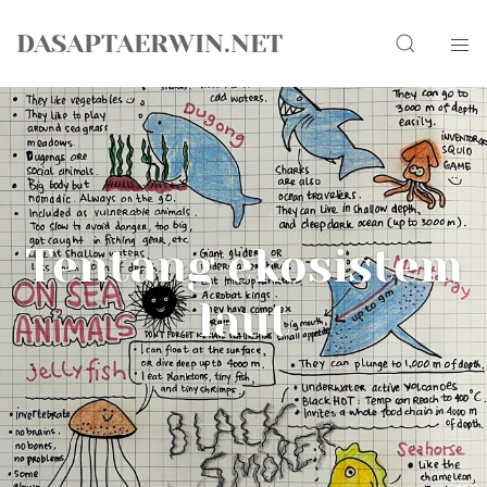
Skip
Search
to
DASAPTAERWIN.NET
content
Tentang ekosistem
laut