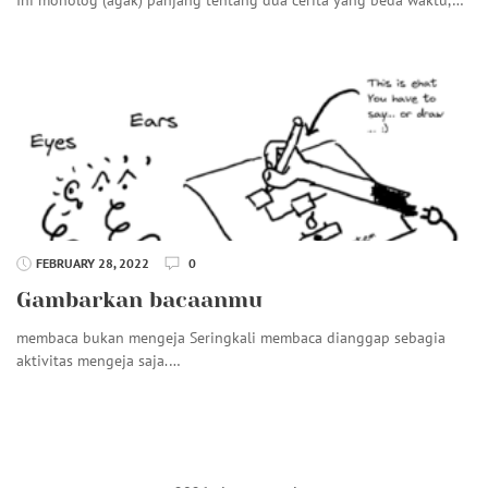
FEBRUARY 28, 2022
0
Gambarkan bacaanmu
membaca bukan mengeja Seringkali membaca dianggap sebagia
aktivitas mengeja saja.…