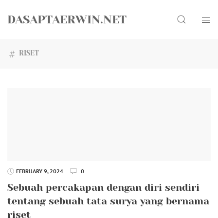
Skip
Search
to
DASAPTAERWIN.NET
content
RISET
FEBRUARY 9, 2024
0
Sebuah percakapan dengan diri sendiri
tentang sebuah tata surya yang bernama
riset