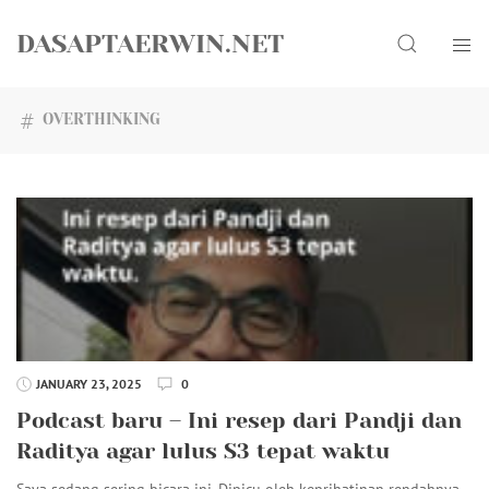
Skip
Search
to
DASAPTAERWIN.NET
content
OVERTHINKING
JANUARY 23, 2025
0
Podcast baru – Ini resep dari Pandji dan
Raditya agar lulus S3 tepat waktu
Saya sedang sering bicara ini. Dipicu oleh keprihatinan rendahnya