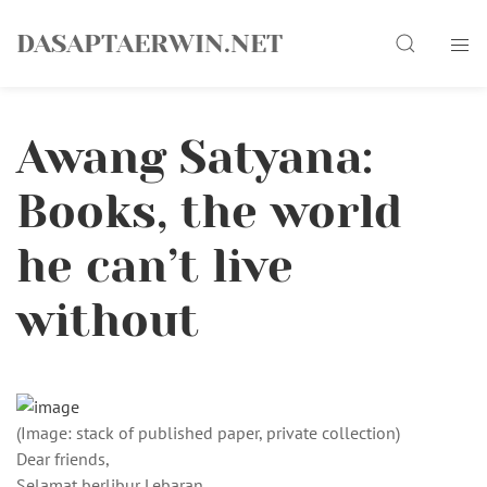
Skip
Search
to
DASAPTAERWIN.NET
content
Awang Satyana:
Books, the world
he can’t live
without
(Image: stack of published paper, private collection)
Dear friends,
Selamat berlibur Lebaran.