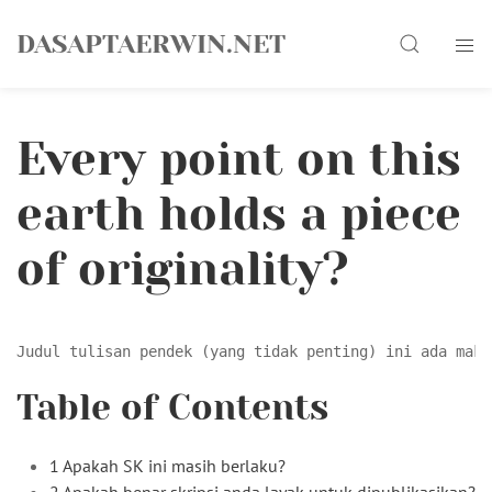
Skip
Search
to
DASAPTAERWIN.NET
content
Every point on this
earth holds a piece
of originality?
Table of Contents
1 Apakah SK ini masih berlaku?