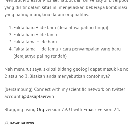
Menurut Professor Michael Talbot dari University of Liverpool
yang disitir dalam
situs ini
menjelaskan beberapa kombinasi
yang paling mungkina dalam originalitas:
Fakta baru + ide baru (derajatnya paling tinggi)
Fakta baru + ide lama
Fakta lama + ide baru
Fakta lama + ide lama + cara penyampaian yang baru
(derajatnya paling rendah)
Nah menurut saya, skripsi bidang geologi dapat masuk ke no
2 atau no 3. Bisakah anda menyebutkan contohnya?
(bersambung). Connect with my scientific network on twitter
account
@dasaptaerwin
Blogging using
Org
version 7.9.3f with
Emacs
version 24.
DASAPTAERWIN