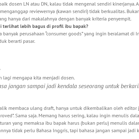
 baik dosen LN atau DN, kalau tidak mengenal sendiri kinerjanya. 
menganggap reviewernya (kawan sendiri) tidak berkualitas. Buka
rang hanya dari makalahnya dengan banyak kriteria penyempit.
terlihat lebih bagus di profil ibu bapak?
pa banyak perusahaan “consumer goods” yang ingin beralamat di I
k berarti pasar.
?
n lagi mengapa kita menjadi dosen.
asa jangan sampai jadi kendala seseorang untuk berkarir
balik membaca ulang draft, hanya untuk dikembalikan oleh editor 
proved”. Sama saja. Memang harus sering, kalau ingin menulis dal
turan yang memaksa ibu bapak harus (bukan perlu) menulis dal
annya tidak perlu Bahasa Inggris, tapi bahasa jangan sampai jadi 