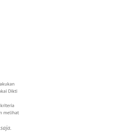
lakukan
akai Dikti
riteria
n melihat
saja.