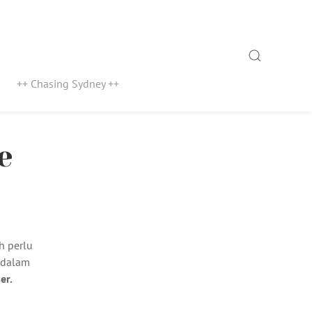
Search
++ Chasing Sydney ++
e
h perlu
 dalam
er.