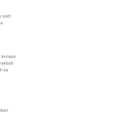
n oleh
da
, kenapa
enyebab
h ke
imkan