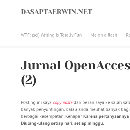
Skip
to
DASAPTAERWIN.NET
content
WTF: (sci) Writing is Totally Fun
Me on a flash
R
Jurnal OpenAccess
(2)
Posting ini saya
copy paste
dari pesan saya ke salah sa
banyak penyuntingan. Kalau anda melihat banyak bag
berbagai kesempatan. Kenapa?
Karena pertanyaannya
Diulang-ulang setiap hari, setiap minggu.