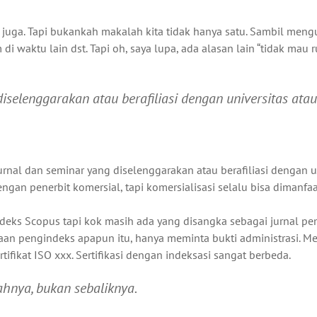
a juga. Tapi bukankah makalah kita tidak hanya satu. Sambil men
m di waktu lain dst. Tapi oh, saya lupa, ada alasan lain “tidak mau ru
iselenggarakan atau berafiliasi dengan universitas atau
urnal dan seminar yang diselenggarakan atau berafiliasi dengan u
engan penerbit komersial, tapi komersialisasi selalu bisa dimanfa
ndeks Scopus tapi kok masih ada yang disangka sebagai jurnal p
haan pengindeks apapun itu, hanya meminta bukti administrasi. M
tifikat ISO xxx. Sertifikasi dengan indeksasi sangat berbeda.
ahnya, bukan sebaliknya.