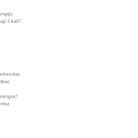
gunggu
gi 2 kali”.
niversitas
atkan
emangsa?
ereka