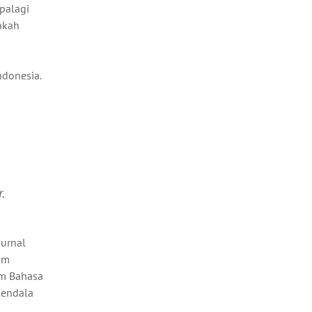
Apalagi
nkah
ndonesia.
.
jurnal
am
am Bahasa
kendala