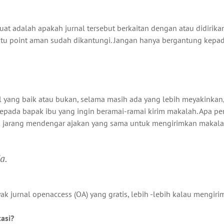
 kuat adalah apakah jurnal tersebut berkaitan dengan atau didirika
a satu point aman sudah dikantungi. Jangan hanya bergantung kepa
nal yang baik atau bukan, selama masih ada yang lebih meyakinkan
kepada bapak ibu yang ingin beramai-ramai kirim makalah. Apa p
k jarang mendengar ajakan yang sama untuk mengirimkan makala
a.
 jurnal openaccess (OA) yang gratis, lebih -lebih kalau mengir
asi?