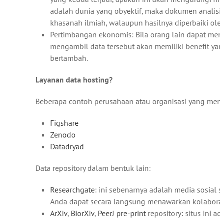
adalah dunia yang obyektif, maka dokumen analisis
khasanah ilmiah, walaupun hasilnya diperbaiki oleh
Pertimbangan ekonomis: Bila orang lain dapat men
mengambil data tersebut akan memiliki benefit ya
bertambah.
Layanan data hosting?
Beberapa contoh perusahaan atau organisasi yang meny
Figshare
Zenodo
Datadryad
Data repository dalam bentuk lain:
Researchgate
: ini sebenarnya adalah media sosial 
Anda dapat secara langsung menawarkan kolabor
ArXiv
,
BiorXiv
,
PeerJ pre-print
repository: situs ini 