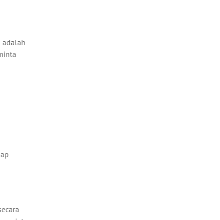
a adalah
minta
dap
secara