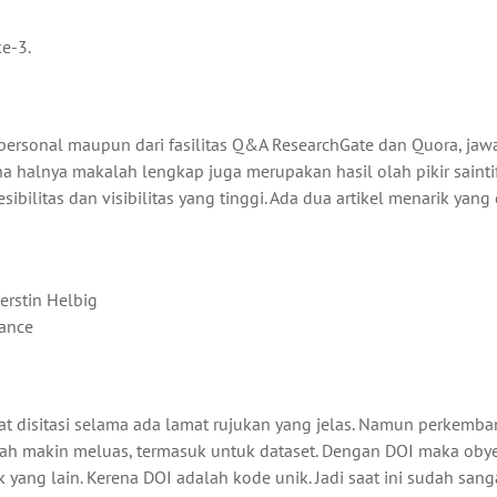
ke-3.
a personal maupun dari fasilitas Q&A ResearchGate dan Quora, ja
ana halnya makalah lengkap juga merupakan hasil olah pikir sainti
esibilitas dan visibilitas yang tinggi. Ada dua artikel menarik yang
erstin Helbig
iance
at disitasi selama ada lamat rujukan yang jelas. Namun perkemba
sudah makin meluas, termasuk untuk dataset. Dengan DOI maka oby
ek yang lain. Kerena DOI adalah kode unik. Jadi saat ini sudah san