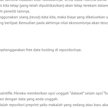
 kita tetap (yang telah dipublikasikan) akan tetap terekam dalam
 peneliti lainnya.
ggunakan ulang (reuse) data kita, maka biaya yang dikeluarkan 
ng berlipat. Kemudian pada akhirnya nilai ekonomisnya akan teru
elenggarakan free data hosting di repositorinya:
saintifik. Mereka memberikan opsi unggah “dataset” selain opsi “ful
asi dengan data yang anda unggah.
adalah repositori preprint yaitu makalah yang sedang atau baru ak