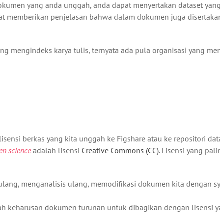
f dokumen yang anda unggah, anda dapat menyertakan dataset yan
pat memberikan penjelasan bahwa dalam dokumen juga disertaka
ng mengindeks karya tulis, ternyata ada pula organisasi yang me
isensi berkas yang kita unggah ke Figshare atau ke repositori dat
en science
adalah lisensi
Creative Commons (CC)
. Lisensi yang pa
lang, menganalisis ulang, memodifikasi dokumen kita dengan sy
ah keharusan dokumen turunan untuk dibagikan dengan lisensi 