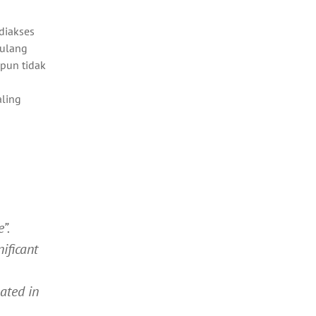
diakses
 ulang
upun tidak
aling
”.
ificant
ated in