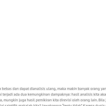
ara bebas dan dapat dianalisis ulang, maka makin banyak orang ya
 ini terjadi ada dua kemungkinan dampaknya: hasil analisis kita ak
, mungkin juga hasil pemikiran kita direvisi oleh orang lain. Bila 
i saintifik makalah kita? Jawabannya “tentu tidak”. Karena dunia s