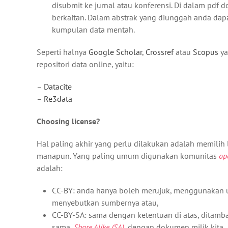
disubmit ke jurnal atau konferensi. Di dalam pd
berkaitan. Dalam abstrak yang diunggah anda da
kumpulan data mentah.
Seperti halnya
Google Scholar
,
Crossref
atau
Scopus
ya
repositori data online, yaitu:
–
Datacite
–
Re3data
Choosing license?
Hal paling akhir yang perlu dilakukan adalah memilih l
manapun. Yang paling umum digunakan komunitas
op
adalah:
CC-BY: anda hanya boleh merujuk, menggunakan u
menyebutkan sumbernya atau,
CC-BY-SA: sama dengan ketentuan di atas, ditamb
sama,
Share Alike (SA)
, dengan
dokumen milik kita
.