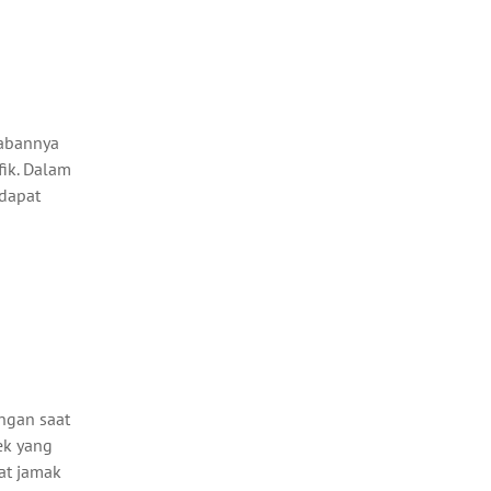
wabannya
fik. Dalam
 dapat
ngan saat
ek yang
gat jamak