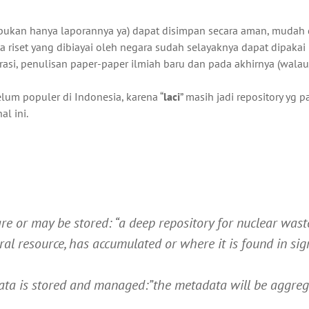
bukan hanya laporannya ya) dapat disimpan secara aman, mudah 
a riset yang dibiayai oleh negara sudah selayaknya dapat dipakai
rasi, penulisan paper-paper ilmiah baru dan pada akhirnya (wala
elum populer di Indonesia, karena “
laci
” masih jadi repository yg p
al ini.
are or may be stored: “a deep repository for nuclear waste
ral resource, has accumulated or where it is found in sign
ata is stored and managed:”the metadata will be aggreg