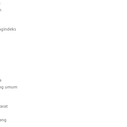
g
n
ngindeks
a
ling umum
arat
yang