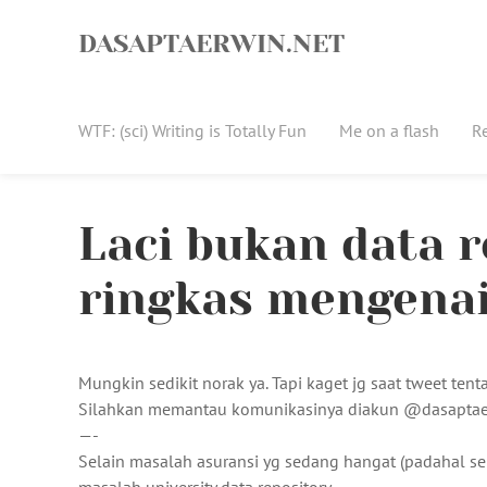
Skip
to
DASAPTAERWIN.NET
content
WTF: (sci) Writing is Totally Fun
Me on a flash
R
Laci bukan data r
ringkas mengenai
Mungkin sedikit norak ya. Tapi kaget jg saat tweet ten
Silahkan memantau komunikasinya diakun @dasaptae
—-
Selain masalah asuransi yg sedang hangat (padahal seb