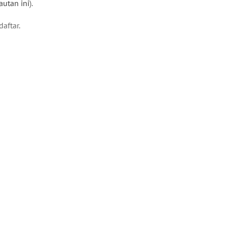
autan ini
).
aftar.