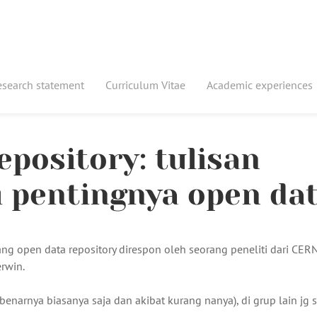
esearch statement
Curriculum Vitae
Academic experiences
epository: tulisan
 pentingnya open da
tang open data repository direspon oleh seorang peneliti dari CERN
rwin.
enarnya biasanya saja dan akibat kurang nanya), di grup lain jg 