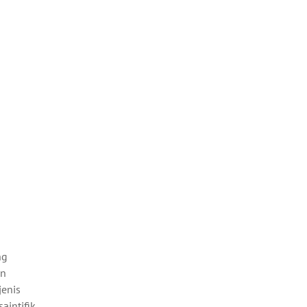
ng
an
jenis
aintifik