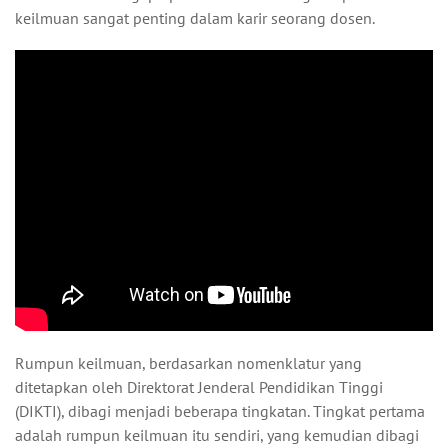
keilmuan sangat penting dalam karir seorang dosen.
Rumpun keilmuan, berdasarkan nomenklatur yang
ditetapkan oleh Direktorat Jenderal Pendidikan Tinggi
(DIKTI), dibagi menjadi beberapa tingkatan. Tingkat pertama
adalah rumpun keilmuan itu sendiri, yang kemudian dibagi