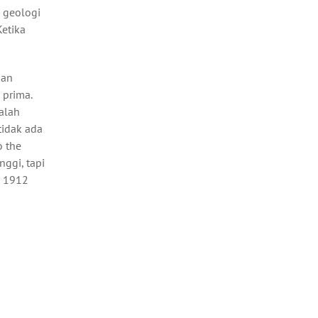
i geologi
Ketika
ian
 prima.
alah
tidak ada
o the
nggi, tapi
p 1912