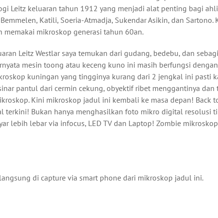
gi Leitz keluaran tahun 1912 yang menjadi alat penting bagi ahl
Bemmelen, Katili, Soeria-Atmadja, Sukendar Asikin, dan Sartono. 
dah memakai mikroskop generasi tahun 60an.
aran Leitz Westlar saya temukan dari gudang, bedebu, dan sebag
ternyata mesin toong atau keceng kuno ini masih berfungsi dengan
oskop kuningan yang tingginya kurang dari 2 jengkal ini pasti k
ar pantul dari cermin cekung, obyektif ribet menggantinya dan 
roskop. Kini mikroskop jadul ini kembali ke masa depan! Back t
 terkini! Bukan hanya menghasilkan foto mikro digital resolusi ti
yar lebih lebar via infocus, LED TV dan Laptop! Zombie mikrosko
langsung di capture via smart phone dari mikroskop jadul ini.