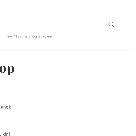
Search
++ Chasing Sydney ++
kop
 antik
 kini