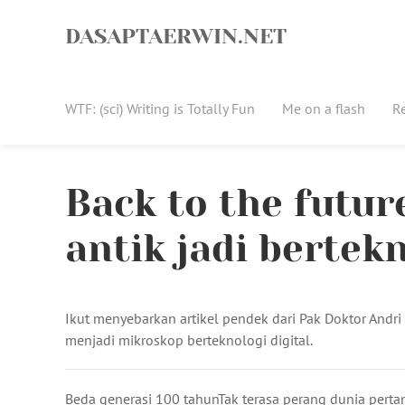
Skip
to
DASAPTAERWIN.NET
content
WTF: (sci) Writing is Totally Fun
Me on a flash
R
Back to the futur
antik jadi bertekn
Ikut menyebarkan artikel pendek dari Pak Doktor Andri
menjadi mikroskop berteknologi digital.
Beda generasi 100 tahunTak terasa perang dunia perta