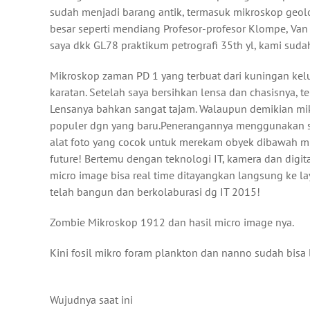
sudah menjadi barang antik, termasuk mikroskop geolo
besar seperti mendiang Profesor-profesor Klompe, Van 
saya dkk GL78 praktikum petrografi 35th yl, kami su
Mikroskop zaman PD 1 yang terbuat dari kuningan kelu
karatan. Setelah saya bersihkan lensa dan chasisnya, 
Lensanya bahkan sangat tajam. Walaupun demikian mikr
populer dgn yang baru.Penerangannya menggunakan sin
alat foto yang cocok untuk merekam obyek dibawah mik
future! Bertemu dengan teknologi IT, kamera dan digital
micro image bisa real time ditayangkan langsung ke la
telah bangun dan berkolaburasi dg IT 2015!
Zombie Mikroskop 1912 dan hasil micro image nya.
Kini fosil mikro foram plankton dan nanno sudah bisa 
Wujudnya saat ini