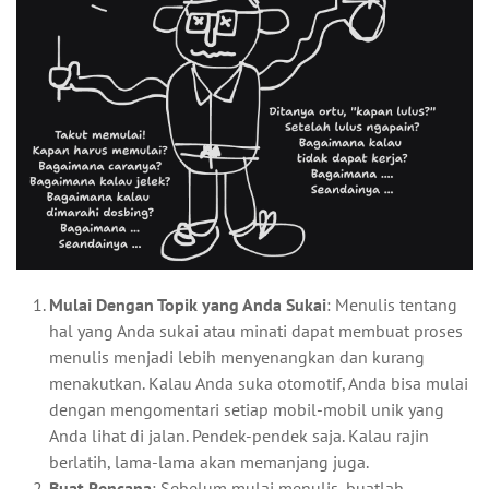
Mulai Dengan Topik yang Anda Sukai
: Menulis tentang
hal yang Anda sukai atau minati dapat membuat proses
menulis menjadi lebih menyenangkan dan kurang
menakutkan. Kalau Anda suka otomotif, Anda bisa mulai
dengan mengomentari setiap mobil-mobil unik yang
Anda lihat di jalan. Pendek-pendek saja. Kalau rajin
berlatih, lama-lama akan memanjang juga.
Buat Rencana
: Sebelum mulai menulis, buatlah