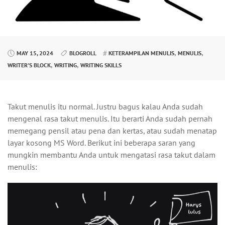
,
,
MAY 15, 2024
BLOGROLL
KETERAMPILAN MENULIS
MENULIS
,
,
WRITER'S BLOCK
WRITING
WRITING SKILLS
Takut menulis itu normal. Justru bagus kalau Anda sudah
mengenal rasa takut menulis. Itu berarti Anda sudah pernah
memegang pensil atau pena dan kertas, atau sudah menatap
layar kosong MS Word. Berikut ini beberapa saran yang
mungkin membantu Anda untuk mengatasi rasa takut dalam
menulis: