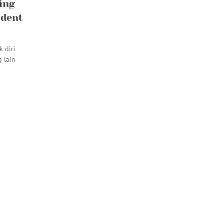
ing
udent
 diri
 lain