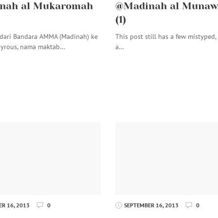
nah al Mukaromah
@Madinah al Munaw
(1)
 dari Bandara AMMA (Madinah) ke
This post still has a few mistyped, it
hyrous, nama maktab…
a…
R 16, 2013
0
SEPTEMBER 16, 2013
0