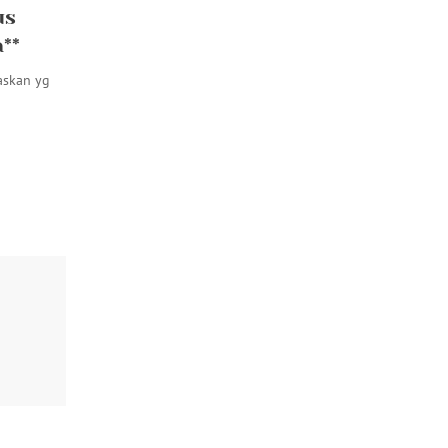
us
**
askan yg