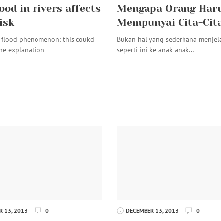
od in rivers affects
Mengapa Orang Har
isk
Mempunyai Cita-Cita
s flood phenomenon: this coukd
Bukan hal yang sederhana menjel
the explanation
seperti ini ke anak-anak…
 13, 2013
0
DECEMBER 13, 2013
0