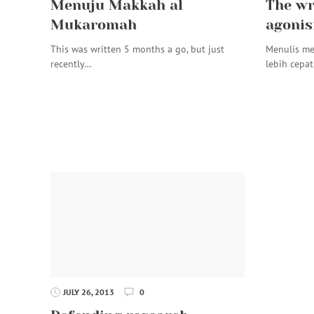
Menuju Makkah al
The wr
Mukaromah
agonis
This was written 5 months a go, but just
Menulis me
recently…
lebih cepa
JULY 26, 2013
0