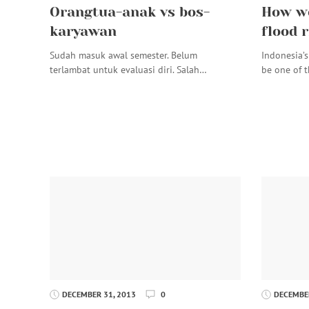
Orangtua-anak vs bos-
How wo
karyawan
flood r
Sudah masuk awal semester. Belum
Indonesia’
terlambat untuk evaluasi diri. Salah…
be one of 
DECEMBER 31, 2013
0
DECEMBER