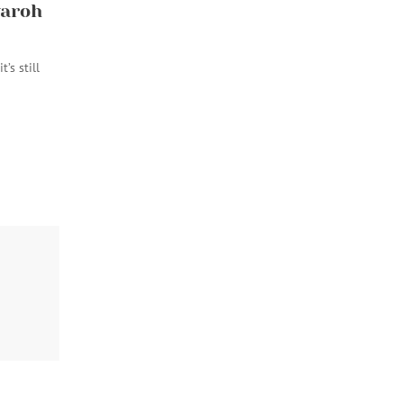
aroh
’s still