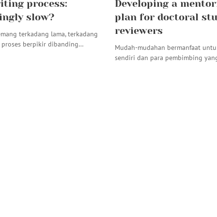
iting process:
Developing a mentor
ingly slow?
plan for doctoral st
reviewers
mang terkadang lama, terkadang
t proses berpikir dibanding…
Mudah-mudahan bermanfaat untuk
sendiri dan para pembimbing yang