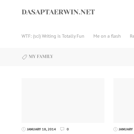
Skip
to
DASAPTAERWIN.NET
content
WTF: (sci) Writing is Totally Fun
Me on a flash
R
MY FAMILY
JANUARY 18, 2014
0
JANUARY 