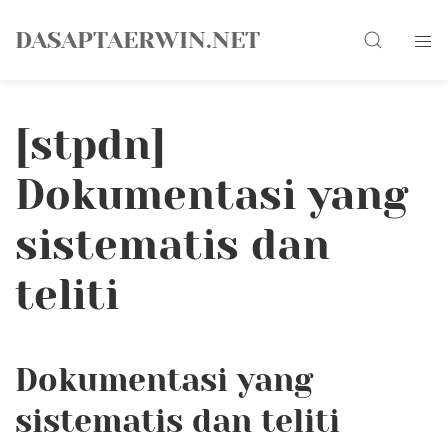
Skip
Search
to
DASAPTAERWIN.NET
content
[stpdn]
Dokumentasi yang
sistematis dan
teliti
Dokumentasi yang
sistematis dan teliti