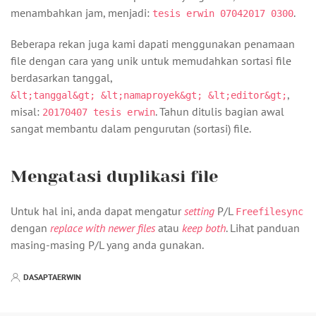
menambahkan jam, menjadi:
.
tesis erwin 07042017 0300
Beberapa rekan juga kami dapati menggunakan penamaan
file dengan cara yang unik untuk memudahkan sortasi file
berdasarkan tanggal,
,
&lt;tanggal&gt; &lt;namaproyek&gt; &lt;editor&gt;
misal:
. Tahun ditulis bagian awal
20170407 tesis erwin
sangat membantu dalam pengurutan (sortasi) file.
Mengatasi duplikasi file
Untuk hal ini, anda dapat mengatur
setting
P/L
Freefilesync
dengan
replace with newer files
atau
keep both
. Lihat panduan
masing-masing P/L yang anda gunakan.
DASAPTAERWIN