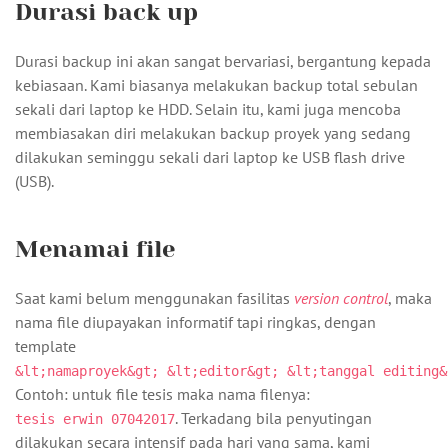
Durasi back up
Durasi backup ini akan sangat bervariasi, bergantung kepada
kebiasaan. Kami biasanya melakukan backup total sebulan
sekali dari laptop ke HDD. Selain itu, kami juga mencoba
membiasakan diri melakukan backup proyek yang sedang
dilakukan seminggu sekali dari laptop ke USB flash drive
(USB).
Menamai file
Saat kami belum menggunakan fasilitas
version control
, maka
nama file diupayakan informatif tapi ringkas, dengan
template
&lt;namaproyek&gt; &lt;editor&gt; &lt;tanggal editing&
Contoh: untuk file tesis maka nama filenya:
. Terkadang bila penyutingan
tesis erwin 07042017
dilakukan secara intensif pada hari yang sama, kami