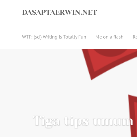
Skip
to
DASAPTAERWIN.NET
content
WTF: (sci) Writing is Totally Fun
Me on a flash
R
Tiga tips umum 