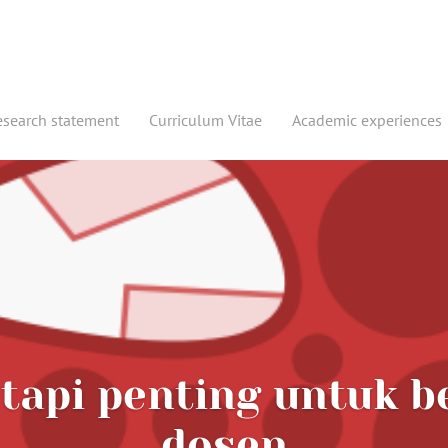
esearch statement
Curriculum Vitae
Academic experiences
tapi penting untuk 
dosen