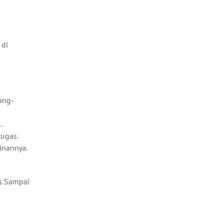
 di
rang-
.
ugas.
inannya.
). Sampai