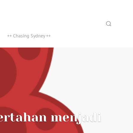
Search
++ Chasing Sydney ++
bertahan menjadi