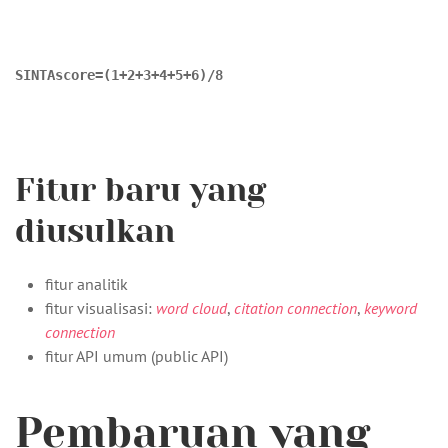
S
I
N
T
A
s
c
o
r
e
=
(
1
+
2
+
+
4
+
5
+
6
)
/
8
SINTAscore=(1+2+3+4+5+6)/8
Fitur baru yang
diusulkan
fitur analitik
fitur visualisasi:
word cloud
,
citation connection
,
keyword
connection
fitur API umum (public API)
Pembaruan yang