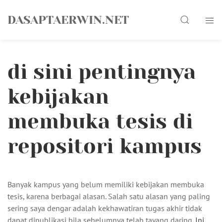
Skip
Search
to
DASAPTAERWIN.NET
content
di sini pentingnya
kebijakan
membuka tesis di
repositori kampus
Banyak kampus yang belum memiliki kebijakan membuka
tesis, karena berbagai alasan. Salah satu alasan yang paling
sering saya dengar adalah kekhawatiran tugas akhir tidak
dapat dipublikasi bila sebelumnya telah tayang daring.
Ini