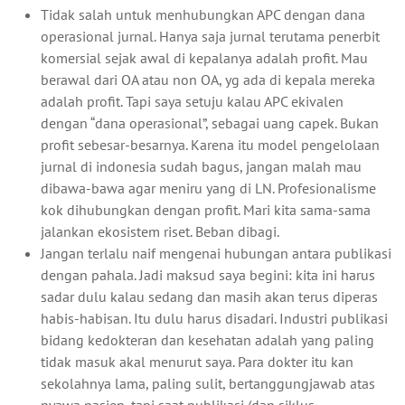
Tidak salah untuk menhubungkan APC dengan dana
operasional jurnal. Hanya saja jurnal terutama penerbit
komersial sejak awal di kepalanya adalah profit. Mau
berawal dari OA atau non OA, yg ada di kepala mereka
adalah profit. Tapi saya setuju kalau APC ekivalen
dengan “dana operasional”, sebagai uang capek. Bukan
profit sebesar-besarnya. Karena itu model pengelolaan
jurnal di indonesia sudah bagus, jangan malah mau
dibawa-bawa agar meniru yang di LN. Profesionalisme
kok dihubungkan dengan profit. Mari kita sama-sama
jalankan ekosistem riset. Beban dibagi.
Jangan terlalu naif mengenai hubungan antara publikasi
dengan pahala. Jadi maksud saya begini: kita ini harus
sadar dulu kalau sedang dan masih akan terus diperas
habis-habisan. Itu dulu harus disadari. Industri publikasi
bidang kedokteran dan kesehatan adalah yang paling
tidak masuk akal menurut saya. Para dokter itu kan
sekolahnya lama, paling sulit, bertanggungjawab atas
nyawa pasien, tapi saat publikasi (dan siklus