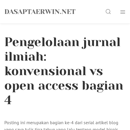
Skip
Search
to
DASAPTAERWIN.NET
content
Pengelolaan jurnal
ilmiah:
konvensional vs
open access bagian
4
Posting ini merupakan bagian ke-4 dari serial artikel blog
yang saya tulis tiga tahun yang lalu tentang model bisnis